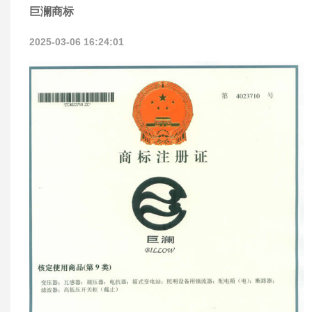
巨澜商标
2025-03-06 16:24:01