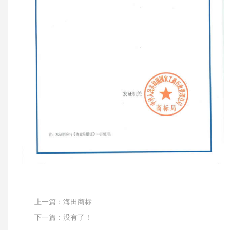
上一篇：海田商标
下一篇：没有了！